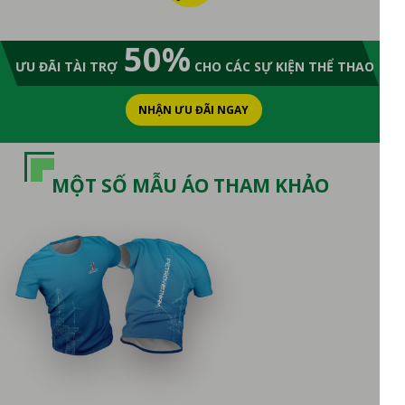
50%
ƯU ĐÃI TÀI TRỢ
CHO CÁC SỰ KIỆN THỂ THAO
NHẬN ƯU ĐÃI NGAY
MỘT SỐ MẪU ÁO THAM KHẢO