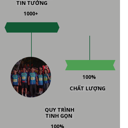
TIN TƯỞNG
1000+
100%
CHẤT LƯỢNG
QUY TRÌNH
TINH GỌN
100%