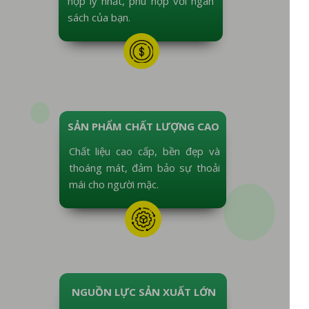
hợp lý nhất, phù hợp với ngân
sách của bạn.
SẢN PHẨM CHẤT LƯỢNG CAO
Chất liệu cao cấp, bền đẹp và
thoáng mát, đảm bảo sự thoải
mái cho người mặc.
NGUỒN LỰC SẢN XUẤT LỚN