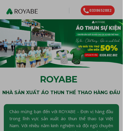
0338652882
ROYABE
NHÀ SẢN XUẤT ÁO THUN THỂ THAO HÀNG ĐẦU
Chào mừng bạn đến với ROYABE - Đơn vị hàng đầu
trong lĩnh vực sản xuất áo thun thể thao tại Việt
Nam. Với nhiều năm kinh nghiệm và đội ngũ chuyên