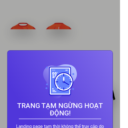
TRANG TẠM NGỪNG HOẠT
ĐỘNG!
Landing page tạm thời không thể truy cập do