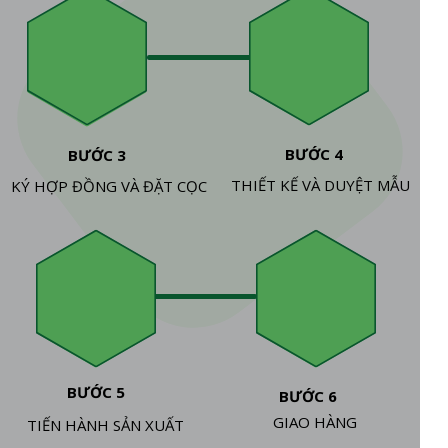
BƯỚC 4
BƯỚC 3
THIẾT KẾ VÀ DUYỆT MẪU
KÝ HỢP ĐỒNG VÀ ĐẶT CỌC
BƯỚC 5
BƯỚC 6
GIAO HÀNG
TIẾN HÀNH SẢN XUẤT