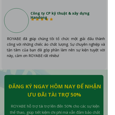
Công ty CP kỹ thuật & xây dựng
Handong
ROYABE đã giúp chúng tôi tổ chức một giải đấu thành
công với những chiếc áo chất lượng. Sự chuyên nghiệp và
tận tâm của bạn đã góp phần làm nên sự kiện tuyệt vời
này, cảm ơn ROYABE rất nhiều!
ĐĂNG KÝ NGAY HÔM NAY ĐỂ NHẬN
ƯU ĐÃI TÀI TRỢ 50%
ROYABE hỗ trợ tài trợ lên đến 50% cho các sự kiện
thể thao, giúp tiết kiệm chi phí mà vẫn đảm bảo chất