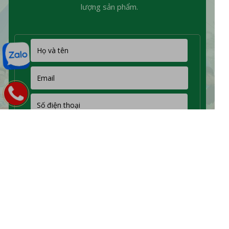
lượng sản phẩm.
00
01
29
58
Ngày
Giờ
Phút
Giây
NHẬN ƯU ĐÃI