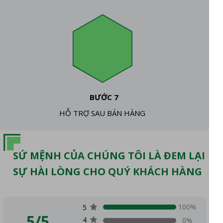
BƯỚC 7
HỖ TRỢ SAU BÁN HÀNG
SỨ MỆNH CỦA CHÚNG TÔI LÀ ĐEM LẠI
SỰ HÀI LÒNG CHO QUÝ KHÁCH HÀNG
100%
5
5/5
4
0%